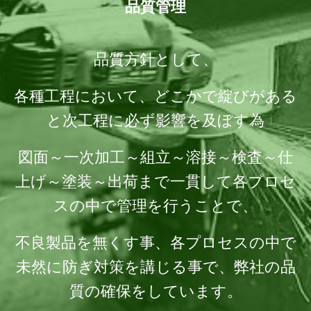
品質管理
品質方針として、
各種工程において、どこかで綻びがある
と次工程に必ず影響を及ぼす為
図面～一次加工～組立～溶接～検査～仕
上げ～塗装～出荷まで一貫して各プロセ
スの中で管理を行うことで、
不良製品を無くす事、各プロセスの中で
未然に防ぎ対策を講じる事で、弊社の品
質の確保をしています。