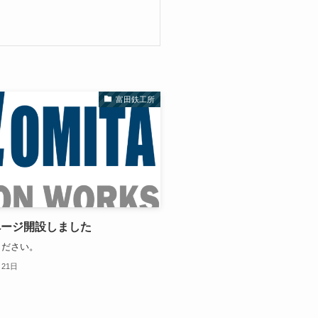
富田鉄工所
ページ開設しました
ください。
月21日